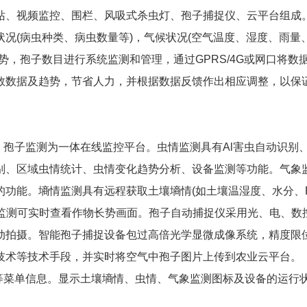
站、视频监控、围栏、风吸式杀虫灯、孢子捕捉仪、云平台组成
况(病虫种类、病虫数量等)，气候状况(空气温度、湿度、雨量
势，孢子数目进行系统监测和管理，通过GPRS/4G或网口将数
数数据及趋势，节省人力，并根据数据反馈作出相应调整，以保
、孢子监测为一体在线监控平台。虫情监测具有Al害虫自动识别
别、区域虫情统计、虫情变化趋势分析、设备监测等功能。气象
的功能。墒情监测具有远程获取土壤墒情(如土壤温湿度、水分、
情监测可实时查看作物长势画面。孢子自动捕捉仪采用光、电、数
动拍摄。智能孢子捕捉设备包过高倍光学显微成像系统，精度限
技术等技术手段，并实时将空气中孢子图片上传到农业云平台。
等菜单信息。显示土壤墒情、虫情、气象监测图标及设备的运行