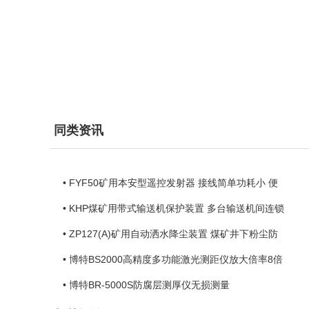
同类资讯
• FYF50矿用本安型遥控发射器 接线简单功耗小 便
• KHP煤矿用带式输送机保护装置 多台输送机间连锁
• ZP127(A)矿用自动洒水降尘装置 煤矿井下粉尘防
• 博特BS2000高精度多功能激光测距仪放大倍率8倍
• 博特BR-5000S防腐层测厚仪无损测量