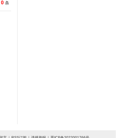
0
条
留言
|
RSS订阅
|
违规举报
|
晋ICP备2022001766号