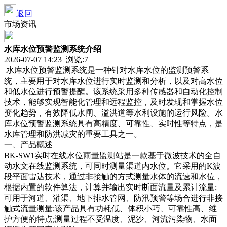
返回
市场资讯
水库水位预警监测系统介绍
2026-07-07 14:23 浏览:
7
水库水位预警监测系统是一种针对水库水位的监测预警系
统，主要用于对水库水位进行实时监测和分析，以及对高水位
和低水位进行预警提醒。该系统采用多种传感器和自动化控制
技术，能够实现智能化管理和远程监控，及时发现和掌握水位
变化趋势，有效降低水闸、溢洪道等水利设施的运行风险。水
库水位预警监测系统具有高精度、可靠性、实时性等特点，是
水库管理和防洪减灾的重要工具之一。
一、产品概述
BK-SW1实时在线水位雨量监测站是一款基于微波技术的全自
动水文在线监测系统，可同时测量渠道内水位。它采用的K波
段平面雷达技术，通过非接触的方式测量水体的流速和水位，
根据内置的软件算法，计算并输出实时断面流量及累计流量;
可用于河道、灌渠、地下排水管网、防汛预警等场合进行非接
触式流量测量;该产品具有功耗低、体积小巧、可靠性高、维
护方便的特点;测量过程不受温度、泥沙、河流污染物、水面