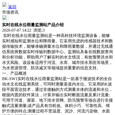
返回
市场资讯
实时在线水位雨量监测站产品介绍
2026-07-07 14:22 浏览:
3
实时在线水位雨量监测站是一种高科技环境监测设备，能够
实时感知和监测水位和降雨量。它采用先进的传感器技术和数
据传输技术，能够准确测量水位和降雨量数据，并通过无线通
信系统将数据实时传输到数据中心。监测站具备在线数据查询
和分析功能，帮助用户了解实时的水文情况，有效预警洪水和
水灾风险。该设备适用于河流、水库、城市排水系统等场景，
为水资源管理、防洪减灾等领域提供重要的信息支持。
一、产品概述
BK-SW1实时在线水位雨量监测站是一款基于微波技术的全自
动水文在线监测系统，可同时测量渠道内水位。它采用的K波
段平面雷达技术，通过非接触的方式测量水体的流速和水位，
根据内置的软件算法，计算并输出实时断面流量及累计流量;
可用于河道、灌渠、地下排水管网、防汛预警等场合进行非接
触式流量测量;该产品具有功耗低、体积小巧、可靠性高、维
护方便的特点;测量过程不受温度、泥沙、河流污染物、水面