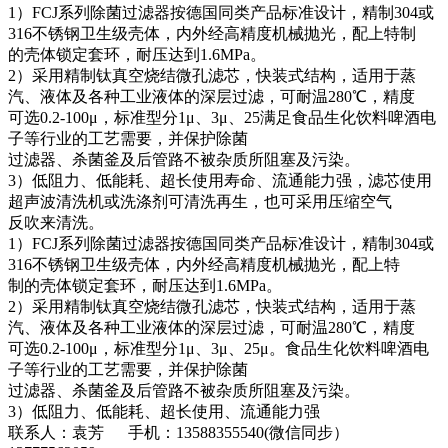
1）FCJ系列除菌过滤器按德国同类产品标准设计，精制304或
316不锈钢卫生级壳体，内外经高精度机械抛光，配上特制
的壳体锁定套环，耐压达到1.6MPa。
2）采用精制钛真空烧结微孔滤芯，快装式结构，适用于蒸
汽、液体及各种工业液体的深层过滤，可耐温280℃，精度
可选0.2-100μ，标准型分1μ、3μ、25满足食品生化饮料啤酒电
子等行业的工艺需要，并保护除菌
过滤器、杀菌釜及后管路不被杂质所阻塞及污染。
3）低阻力、低能耗、超长使用寿命、流通能力强，滤芯使用
超声波清洗机或洗涤剂可清洗再生，也可采用压缩空气
反吹来清洗。
1）FCJ系列除菌过滤器按德国同类产品标准设计，精制304或
316不锈钢卫生级壳体，内外经高精度机械抛光，配上特
制的壳体锁定套环，耐压达到1.6MPa。
2）采用精制钛真空烧结微孔滤芯，快装式结构，适用于蒸
汽、液体及各种工业液体的深层过滤，可耐温280℃，精度
可选0.2-100μ，标准型分1μ、3μ、25μ。食品生化饮料啤酒电
子等行业的工艺需要，并保护除菌
过滤器、杀菌釜及后管路不被杂质所阻塞及污染。
3）低阻力、低能耗、超长使用、流通能力强
联系人：袁芳 手机：13588355540(微信同步）