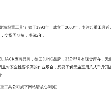
海起重工具”）始于1993年，成立于2003年，专注起重工具近3
牌，交货周期短，质保2年。
L JACK鹰牌品牌，德国JUNG品牌，部分型号有现货库存，无
调且对安全性要求高的作业场合，想要了解无尘室用爪式千斤顶
看：
起重工具公司旗下网站请放心浏览）