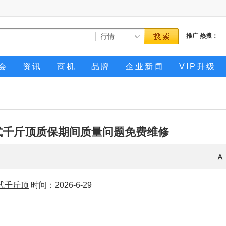
推广
热搜：
会
资讯
商机
品牌
企业新闻
VIP升级
式千斤顶质保期间质量问题免费维修
式千斤顶
时间：2026-6-29