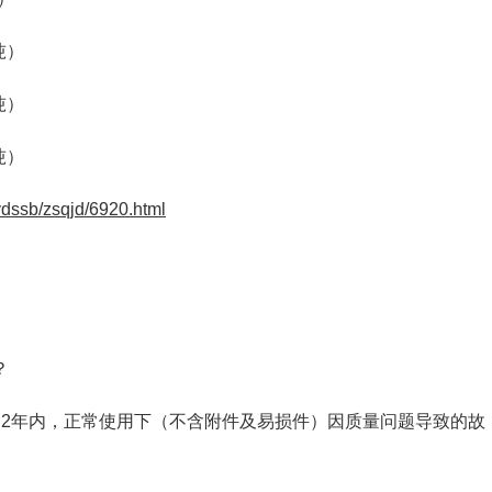
吨）
吨）
吨）
ydssb/zsqjd/6920.html
？
起2年内，正常使用下（不含附件及易损件）因质量问题导致的故