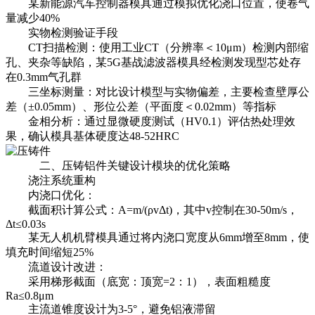
某新能源汽车控制器模具通过模拟优化浇口位置，使卷气
量减少40%
实物检测验证手段
CT扫描检测：使用工业CT（分辨率＜10μm）检测内部缩
孔、夹杂等缺陷，某5G基战滤波器模具经检测发现型芯处存
在0.3mm气孔群
三坐标测量：对比设计模型与实物偏差，主要检查壁厚公
差（±0.05mm）、形位公差（平面度＜0.02mm）等指标
金相分析：通过显微硬度测试（HV0.1）评估热处理效
果，确认模具基体硬度达48-52HRC
二、
压铸铝件
关键设计模块的优化策略
浇注系统重构
内浇口优化：
截面积计算公式：A=m/(ρvΔt)，其中v控制在30-50m/s，
Δt≤0.03s
某无人机机臂模具通过将内浇口宽度从6mm增至8mm，使
填充时间缩短25%
流道设计改进：
采用梯形截面（底宽：顶宽=2：1），表面粗糙度
Ra≤0.8μm
主流道锥度设计为3-5°，避免铝液滞留