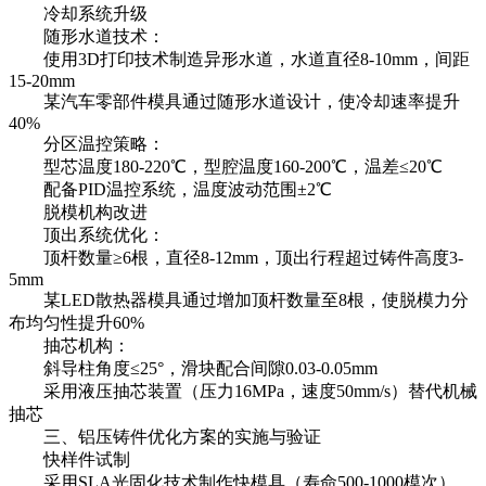
冷却系统升级
随形水道技术：
使用3D打印技术制造异形水道，水道直径8-10mm，间距
15-20mm
某汽车零部件模具通过随形水道设计，使冷却速率提升
40%
分区温控策略：
型芯温度180-220℃，型腔温度160-200℃，温差≤20℃
配备PID温控系统，温度波动范围±2℃
脱模机构改进
顶出系统优化：
顶杆数量≥6根，直径8-12mm，顶出行程超过铸件高度3-
5mm
某LED散热器模具通过增加顶杆数量至8根，使脱模力分
布均匀性提升60%
抽芯机构：
斜导柱角度≤25°，滑块配合间隙0.03-0.05mm
采用液压抽芯装置（压力16MPa，速度50mm/s）替代机械
抽芯
三、
铝压铸件
优化方案的实施与验证
快样件试制
采用SLA光固化技术制作快模具（寿命500-1000模次），