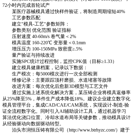
72小时内完成首轮试产
某医疗器械模具通过快样件验证，将制造周期缩短40%
工艺参数匹配
建立"模具-工艺"参数矩阵：
参数类别 优化范围 验证指标
压射速度 40-60m/s 卷气量＜2%
模具温度 160-220℃ 变形量＜0.1mm
增压压力 100-150MPa 致密度≥.5%
量产验证与持续改进
实施SPC统计过程控制，监控CPK值（目标≥1.33）
建立模具健康档案，记录以下数据：
生产模次：每5000模次进行一次全部检测
维修记录：主要跟踪顶杆磨损、水道堵塞等故障
改进方案：每次优化后愈新3D模型与工艺文件
通过实施上述系统化解决方案，某压铸企业将模具返修率
从25%降至5%，单件生产成本降低18%。建议企业建立数字化
模具管理平台，集成CAD/CAE/CAM系统，实现设计-制造-验
证全流程数字化。同时引入AI辅助设计工具，通过机器学习
算法优化浇口位置、冷却水道布局等关键参数，推动模具设计
从经验驱动向数据驱动转型。
泊头市润恒压铸有限公司
（
http://www.btrhyzc.com/
）建于