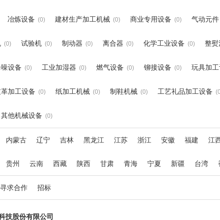
冶炼设备
建材生产加工机械
商业专用设备
气动元件
(0)
(0)
(0)
机
试验机
制动器
离合器
化学工业设备
整熨
(0)
(0)
(0)
(0)
(0)
降噪设备
工业加湿器
燃气设备
铆接设备
玩具加工
(0)
(0)
(0)
(0)
皮革加工设备
纸加工机械
制鞋机械
工艺礼品加工设备
(0)
(0)
(0)
(
其他机械设备
(0)
内蒙古
辽宁
吉林
黑龙江
江苏
浙江
安徽
福建
江
贵州
云南
西藏
陕西
甘肃
青海
宁夏
新疆
台湾
寻求合作
招标
光科技股份有限公司