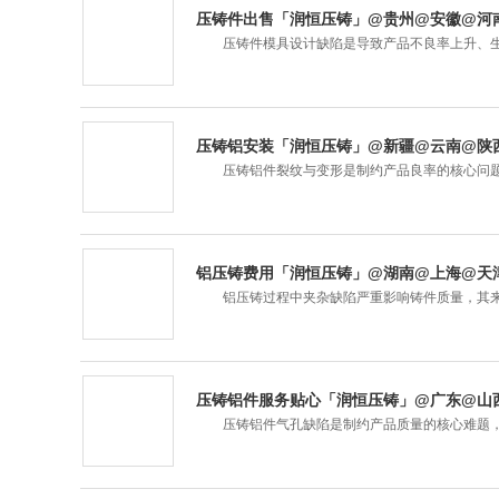
压铸件出售「润恒压铸」@贵州@安徽@河
压铸件模具设计缺陷是导致产品不良率上升、生
压铸铝安装「润恒压铸」@新疆@云南@陕
压铸铝件裂纹与变形是制约产品良率的核心问题
铝压铸费用「润恒压铸」@湖南@上海@天
铝压铸过程中夹杂缺陷严重影响铸件质量，其来
压铸铝件服务贴心「润恒压铸」@广东@山
压铸铝件气孔缺陷是制约产品质量的核心难题，