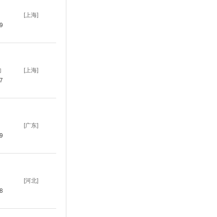
[上海]
59
的
[上海]
57
[广东]
09
[河北]
18