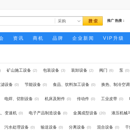
推广
热搜：
会
资讯
商机
品牌
企业新闻
VIP升级
矿山施工设备
包装设备
装卸设备
阀门
泵
)
(2)
(3)
(2)
(6)
(0)
过滤设备
节能设备
食品、饮料加工设备
换热、制冷空调
(0)
(0)
(0)
电焊、切割设备
机床及附件
传动件
工业皮带
(0)
(0)
(0)
(0)
机、变速机
电子产品制造设备
金属成型设备
液压机械
(0)
(0)
(20)
污水处理设备
输送设备
分离设备
混合设备
干
(0)
(0)
(0)
(0)