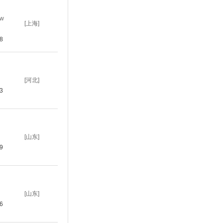
一w
[上海]
38
[河北]
23
[山东]
29
[山东]
26