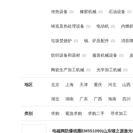
传热设备
橡胶机械
石油设备
(0)
(0)
(0)
铸造及热处理设备
电动机
内燃
(5)
(0)
垃圾焚烧炉
锅、炉及配件
消音
(0)
(0)
纺织设备和器材
服装机械设备
(0)
(0)
陶瓷生产加工机械
光学加工机械
(0)
(0)
地区
北京
上海
天津
重庆
河北
山西
湖北
湖南
广东
广西
海南
四川
类别
求购
紧急求购
求购二手
寻求加工
电磁阀防爆线圈EM551090|山东镭之源激