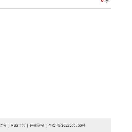
0
条
留言
|
RSS订阅
|
违规举报
|
晋ICP备2022001766号