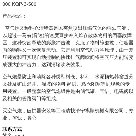
300 KQP-B-500
产品概述：
空气炮又称料仓清堵器是以突然喷出压缩气体的强烈气流，
以超过一马赫(音速)的速度直接冲入贮存散体物料的闭塞故障
区，这种突然释放的膨胀冲击波，克服了物料静磨擦，使容器
内的物料又一次恢复流动。它是利用空气动力学原理，由一差
压装置和可实现自动控制的快速排气阀瞬间将空气压力能转变
成强大的冲击力，达到清堵吹灰效果。
空气炮是防止和消除各种类型料仓、料斗、水泥预热器窑道分
叉处及矿山溜井、溜坡的物料 起拱、粘仓闭塞等到现象的专
用装置。一般整套的空气炮组件是由储气罐、气缸、电磁阀以
及相关的管路阀门等组成。
买空气炮，破拱器安装等工程请找济宁祺顺机械有限公司，专
业，省钱，省心
联系方式
姓名:wang