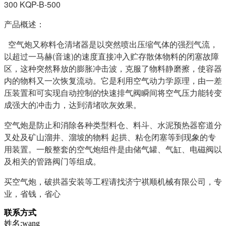
300 KQP-B-500
产品概述：
空气炮又称料仓清堵器是以突然喷出压缩气体的强烈气流，
以超过一马赫(音速)的速度直接冲入贮存散体物料的闭塞故障
区，这种突然释放的膨胀冲击波，克服了物料静磨擦，使容器
内的物料又一次恢复流动。它是利用空气动力学原理，由一差
压装置和可实现自动控制的快速排气阀瞬间将空气压力能转变
成强大的冲击力，达到清堵吹灰效果。
空气炮是防止和消除各种类型料仓、料斗、水泥预热器窑道分
叉处及矿山溜井、溜坡的物料 起拱、粘仓闭塞等到现象的专
用装置。一般整套的空气炮组件是由储气罐、气缸、电磁阀以
及相关的管路阀门等组成。
买空气炮，破拱器安装等工程请找济宁祺顺机械有限公司，专
业，省钱，省心
联系方式
姓名:wang