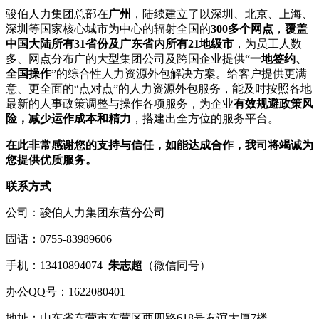
骏伯人力集团总部在
广州
，陆续建立了以深圳、北京、上海、
深圳等国家核心城市为中心的辐射全国的
300多个网点
，
覆盖
中国大陆所有31省份及广东省内所有21地级市
，为员工人数
多、网点分布广的大型集团公司及跨国企业提供“
一地签约、
全国操作
”的综合性人力资源外包解决方案。给客户提供更满
意、更全面的“点对点”的人力资源外包服务，能及时按照各地
最新的人事政策调整与操作各项服务，为企业
有效规避政策风
险，减少运作成本和精力
，搭建出全方位的服务平台。
在此非常感谢您的支持与信任，如能达成合作，我司将竭诚为
您提供优质服务。
联系方式
公司：骏伯人力集团东营分公司
固话：0755-83989606
手机：13410894074
朱
志超
（微信同号）
办公QQ号：1622080401
地址：山东省东营市东营区西四路618号友谊大厦7楼