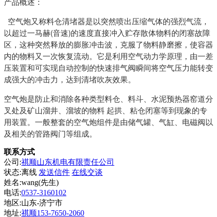
产品概述：
空气炮又称料仓清堵器是以突然喷出压缩气体的强烈气流，
以超过一马赫(音速)的速度直接冲入贮存散体物料的闭塞故障
区，这种突然释放的膨胀冲击波，克服了物料静磨擦，使容器
内的物料又一次恢复流动。它是利用空气动力学原理，由一差
压装置和可实现自动控制的快速排气阀瞬间将空气压力能转变
成强大的冲击力，达到清堵吹灰效果。
空气炮是防止和消除各种类型料仓、料斗、水泥预热器窑道分
叉处及矿山溜井、溜坡的物料 起拱、粘仓闭塞等到现象的专
用装置。一般整套的空气炮组件是由储气罐、气缸、电磁阀以
及相关的管路阀门等组成。
联系方式
公司:
祺顺山东机电有限责任公司
状态:
离线
发送信件
在线交谈
姓名:wang(先生)
电话:
0537-3160102
地区:山东-济宁市
地址:
祺顺153-7650-2060