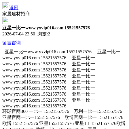
返回
家居建材招商
亚星一比一www.yxvip016.com 15521557576
2026-07-04 23:50 浏览:
2
留言咨询
亚星一比一www.yxvip016.com 15521557576 亚星一比一
www.yxvip016.com 15521557576 亚星一比一
www.yxvip016.com 15521557576 亚星一比一
www.yxvip016.com 15521557576 亚星一比一
www.yxvip016.com 15521557576 亚星一比一
www.yxvip016.com 15521557576 亚星一比一
www.yxvip016.com 15521557576 亚星一比一
www.yxvip016.com 15521557576 亚星一比一
www.yxvip016.com 15521557576 亚星一比一
www.yxvip016.com 15521557576
环球官网360 一比一 15521557576 万利一比一15521557576
亚星官网一比一15521557576 欧博官网一比一 15521557576
欧博 15521557576 亚星15521557576 亚星1:1 15521557576欧博