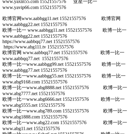
www.yaxin55.com 15521557576 亚星一比一
www.yavip66.com 15521557576
欧博官网www.aabbgg11.net 15521557576 欧博官网
www.aabbgg22.net 15521557576
欧博一比一 www.aabbgg11.net 15521557576 欧博一比一
www.aabbgg22.net 15521557576
https://www.aabbqq77.net 15521557576
https://www.abg111.tv 15521557576
欧博官网 www.aabbqq77.net 15521557576 欧博一比一
www.aabbqq77.net 15521557576
欧博一比一www.aabbgg99.net 15521557576 欧博一比一
www.aabbgg77.net 15521557576
欧博一比一www.aabbgg55.net 15521557576 欧博一比一
www.abg9168.com 15521557576
欧博一比一www.abg8888.net 15521557576 欧博一比一
www.abg7777.net 15521557576
欧博一比一www.abg6666.net 15521557576 欧博一比一
www.abg5555.net 15521557576
欧博一比一www.abg789.com 15521557576 欧博一比一
www.abg1888.com 15521557576
欧博一比一www.abg22.com 15521557576 欧博一比一
www.abg11.net 15521557576