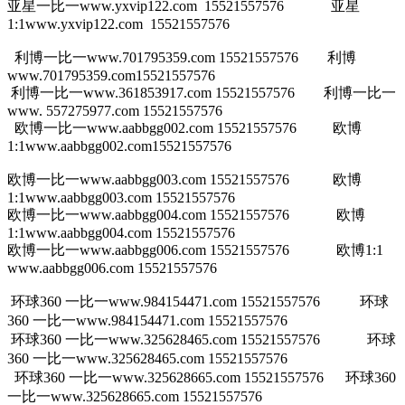
亚星一比一www.yxvip122.com 15521557576 亚星
1:1www.yxvip122.com 15521557576
利博一比一www.701795359.com 15521557576 利博
www.701795359.com15521557576
利博一比一www.361853917.com 15521557576 利博一比一
www. 557275977.com 15521557576
欧博一比一www.aabbgg002.com 15521557576 欧博
1:1www.aabbgg002.com15521557576
欧博一比一www.aabbgg003.com 15521557576 欧博
1:1www.aabbgg003.com 15521557576
欧博一比一www.aabbgg004.com 15521557576 欧博
1:1www.aabbgg004.com 15521557576
欧博一比一www.aabbgg006.com 15521557576 欧博1:1
www.aabbgg006.com 15521557576
环球360 一比一www.984154471.com 15521557576 环球
360 一比一www.984154471.com 15521557576
环球360 一比一www.325628465.com 15521557576 环球
360 一比一www.325628465.com 15521557576
环球360 一比一www.325628665.com 15521557576 环球360
一比一www.325628665.com 15521557576