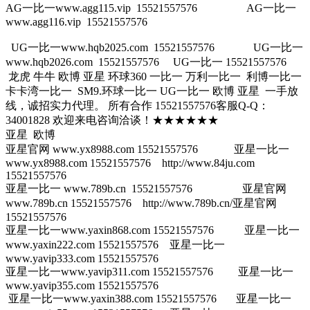
AG一比一www.agg115.vip 15521557576 AG一比一
www.agg116.vip 15521557576
UG一比一www.hqb2025.com 15521557576 UG一比一
www.hqb2026.com 15521557576 UG一比一 15521557576
龙虎 牛牛 欧博 亚星 环球360 一比一 万利一比一 利博一比一
卡卡湾一比一 SM9.环球一比一 UG一比一 欧博 亚星 一手放
线，诚招实力代理。 所有合作 15521557576客服Q-Q：
34001828 欢迎来电咨询洽谈！★★★★★★
亚星 欧博
亚星官网 www.yx8988.com 15521557576 亚星一比一
www.yx8988.com 15521557576 http://www.84ju.com
15521557576
亚星一比一 www.789b.cn 15521557576 亚星官网
www.789b.cn 15521557576 http://www.789b.cn/亚星官网
15521557576
亚星一比一www.yaxin868.com 15521557576 亚星一比一
www.yaxin222.com 15521557576 亚星一比一
www.yavip333.com 15521557576
亚星一比一www.yavip311.com 15521557576 亚星一比一
www.yavip355.com 15521557576
亚星一比一www.yaxin388.com 15521557576 亚星一比一