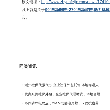
原文链接：
http://www.zbyunfeijx.com/news/17410.
以上就是关于
90°自动翻转+270°自动旋转,助力
容。
同类资讯
• 潮州社保代缴代办 企业社保外包托管 本地靠谱人
• 代办东莞社保外包，企业社保代理缴费，本地合规
• 环保防静电胶皮，2ＭＭ防静电桌垫，卡优抗疲劳