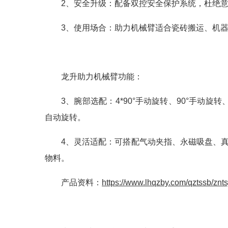
2、安全升级：配备双控安全保护系统，杜绝
3、使用场合：助力机械臂适合瓷砖搬运、机
龙升助力机械臂功能：
3、腕部选配：4*90°手动旋转、90°手动旋转、2
自动旋转。
4、灵活适配：可搭配气动夹指、永磁吸盘、
物料。
产品资料：
https://www.lhqzby.com/qztssb/znts