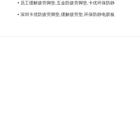
• 员工缓解疲劳脚垫,五金防疲劳脚垫,卡优环保防静
• 深圳卡优防疲劳脚垫,缓解疲劳垫,环保防静电胶板