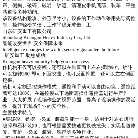
帮、侧掏、破碎、破岩、铲运、清理皮带机底部、装车、平整
巷道等多种功能。
该设备结构紧凑、外形尺寸小。设备的工作动作采用先导阀控
制，操作轻松简便，工作平稳无冲击。工
山东矿安重工有限公司
Shandong Kuangan Heavy Industry Co., Ltd.
智能改变世界 安全保障未来
Intelligence changes the world, security guarantee the future
|矿安重工 助您成功|
Kuangan heavy indurtry help you to success
作机构不仅可以变幅，还可以在垂直面上左右摆动90°。铲斗
可以旋转360°即可下面挖掘，也可反面挖掘，还可以左右侧面
挖掘。
该机可定制遥控操作模式，遥控和手动可以自由切换，遥控距
离可达100米。在遥控模式下远距离操作遥控器进行生产作
业，大大扩展了现场作业的视野范围，提高了现场操作的灵活
性，提升了现场作业的安全性。
主要技术特点
●集破碎、铣挖、挖掘、装载功能于一身，适用于对岩石进行
破碎和石料装卸，也可根据需要快速更换铣挖头，实现巷道修
复、支护、挖掘、装岩、铣挖等多项作业。