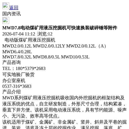
返回
国内资讯
MWD7.8电动煤矿用液压挖掘机可快速换装破碎锤等附件
2026-07-04 11:12 浏览:
12
电动版煤矿用液压挖掘机
MWD2.0/0.12L MWD2.0/0.12LY MWD2.0/0.12L（A）
MWD6.4/0.28L
MWD7.8/0.32L MWD8.8/0.5L MWD10/0.53L
产品咨询
TEL：180*5379*2683
可实地验厂验货
办公室座机
0537-316*3683
产品介绍
MWD系列煤矿用液压挖掘机吸收国内外挖掘机的框架结构及
液压系统的优点，自主研发制造，外形尺寸合理，结构紧凑，
垂直下井方便。该机采用电动液压系统，具有节约能源、噪声
小、无污染、效率高等优点。
该机适用于煤矿、金属矿、非金属矿、竖井、斜井及平巷的掘
进、装岩、清底及冻土层的挖掘作业，满足挖掘、落底、扩