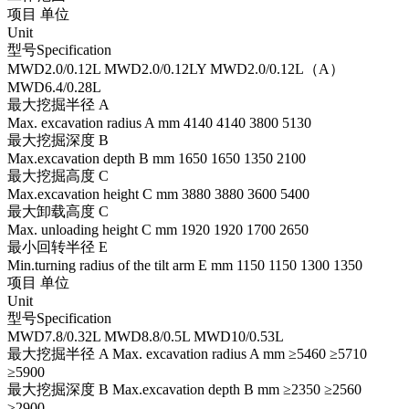
项目 单位
Unit
型号Specification
MWD2.0/0.12L MWD2.0/0.12LY MWD2.0/0.12L（A）
MWD6.4/0.28L
最大挖掘半径 A
Max. excavation radius A mm 4140 4140 3800 5130
最大挖掘深度 B
Max.excavation depth B mm 1650 1650 1350 2100
最大挖掘高度 C
Max.excavation height C mm 3880 3880 3600 5400
最大卸载高度 C
Max. unloading height C mm 1920 1920 1700 2650
最小回转半径 E
Min.turning radius of the tilt arm E mm 1150 1150 1300 1350
项目 单位
Unit
型号Specification
MWD7.8/0.32L MWD8.8/0.5L MWD10/0.53L
最大挖掘半径 A Max. excavation radius A mm ≥5460 ≥5710
≥5900
最大挖掘深度 B Max.excavation depth B mm ≥2350 ≥2560
≥2900