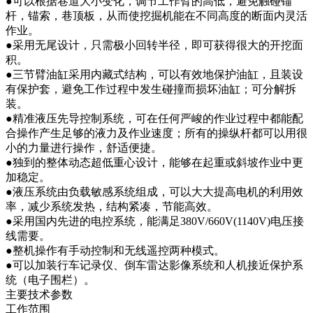
●可以根据巷道大小变化，调节工作臂的高低，避免触碰锚
杆，锚索，巷顶板，从而使挖掘机能在不同高度的断面内灵活
作业。
●采用无尾设计，只需极小回转半径，即可获得很大的开挖面
积。
●三节臂油缸采用内藏式结构，可以有效地保护油缸，且装设
有保护套，避免工作过程中发生碰撞而损坏油缸；可分解拆
装。
●精准液压先导控制系统，可在任何严峻的作业过程中都能配
合操作产生足够的液力及作业速度；所有的操纵杆都可以用很
小的力量进行操作，舒适便捷。
●独到的整体动态超低重心设计，能够在起重或斜坡作业中更
加稳定。
●液压系统由负载敏感系统组成，可以大大提高电机的利用效
率，减少系统发热，结构紧凑，节能高效。
●采用国内先进的电控系统，能满足380V/660V(1140V)电压接
线需要。
●整机操作有手动控制和无线遥控两种模式。
●可以加装行车记录仪、倒车雷达影像系统和人机接近保护系
统（电子围栏）。
主要技术参数
工作范围