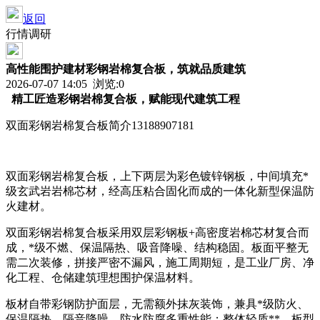
返回
行情调研
高性能围护建材彩钢岩棉复合板，筑就品质建筑
2026-07-07 14:05 浏览:
0
精工匠造彩钢岩棉复合板，赋能现代建筑工程
双面彩钢岩棉复合板简介13188907181
双面彩钢岩棉复合板，上下两层为彩色镀锌钢板，中间填充*
级玄武岩岩棉芯材，经高压粘合固化而成的一体化新型保温防
火建材。
双面彩钢岩棉复合板采用双层彩钢板+高密度岩棉芯材复合而
成，*级不燃、保温隔热、吸音降噪、结构稳固。板面平整无
需二次装修，拼接严密不漏风，施工周期短，是工业厂房、净
化工程、仓储建筑理想围护保温材料。
板材自带彩钢防护面层，无需额外抹灰装饰，兼具*级防火、
保温隔热、隔音降噪、防水防腐多重性能；整体轻质**、板型