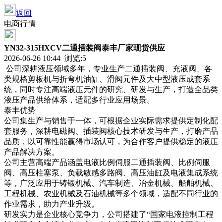
返回
电商行情
YN32-315HXCV二通插装阀泰丰厂家现货供应
2026-06-26 10:44 浏览:
5
公司深耕液压领域多年，专业生产二通插装阀、充液阀、各
类规格剪板机与折弯机油缸、滑阀元件及大中型液压成套系
统，同时专注高端液压元件的研究、研发与生产，打造全品类
液压产品供给体系，适配多行业应用场景。
泰丰优势
公司集生产与销售于一体，可根据企业实际需求提供定制化配
套服务，深耕电磁阀、插装阀核心技术研发与生产，打磨产品
品质，以可靠性能赢得市场认可，为合作客户提供稳定的液压
产品解决方案。
公司主营高端产品涵盖电液比例伺服二通插装阀、比例伺服
阀、高压柱塞泵、负载敏感多路阀、高压油缸及电液集成系统
等，广泛应用于铸锻机械、汽车制造、冶金机械、船舶机械、
工程机械、农业机械及石油机械等多个领域，适配不同行业的
作业需求，助力产业升级。
研发实力是企业核心竞争力，公司搭建了“国家电液控制工程