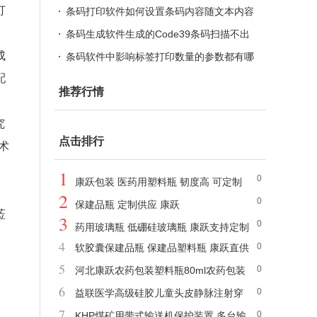
打
条码打印软件如何设置条码内容随文本内容
变化
条码生成软件生成的Code39条码扫描不出
成
来是什么原因
条码软件中影响标签打印数量的参数都有哪
配
些
推荐行情
究
点击排行
术
1
0
康跃包装 医药用塑料瓶 韧度高 可定制
2
0
保建品瓶 定制供应 康跃
莅
3
0
药用玻璃瓶 低硼硅玻璃瓶 康跃支持定制
4
0
软胶囊保建品瓶 保建品塑料瓶 康跃直供
5
0
河北康跃农药包装塑料瓶80ml农药包装
6
0
塑料瓶
益联医学高级硅胶儿童头皮静脉注射穿
7
0
刺训练模型
KHP煤矿用带式输送机保护装置 多台输