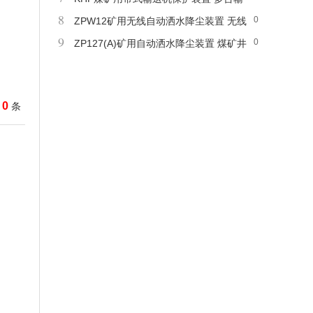
8
0
送机间连锁 故障对位显示
ZPW12矿用无线自动洒水降尘装置 无线
9
0
信号控制 安装与维护方便
ZP127(A)矿用自动洒水降尘装置 煤矿井
下粉尘防治用
0
条