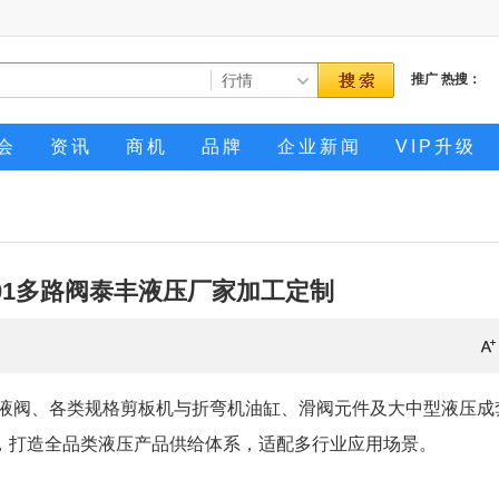
推广
热搜：
会
资讯
商机
品牌
企业新闻
VIP升级
-JX-01多路阀泰丰液压厂家加工定制
液阀、各类规格剪板机与折弯机油缸、滑阀元件及大中型液压成
，打造全品类液压产品供给体系，适配多行业应用场景。