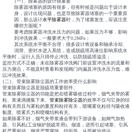
{一}、除雾器的设计很重要
除雾器堵塞的原因有很多，但有时候是问题出于设计本
身，设计出现问题，也是导致除雾器堵塞的一个重要原
因，那么设计
水平除雾器
时，为了堵塞发生，应该注意
哪些方面呢？
要考虑除雾器冲洗水压力的问题，如果压力不够，影响
到冲洗效果，一般要求大于0.2MPa；
其次系统水平衡不合理：很多设计将设备和轴承冷却、
润滑、密封水进入系统，造成脱硫塔高液位影响系统水
平衡时，运行人员只得停止冲洗，以防脱硫塔溢流；
监控方式不正确：未在除雾器冲洗阀门前设置冲洗水的流量和
压力测点，不能及时查看和发现阀门内漏及冲洗水压力低，难
以冲洗效果。
{二}、管束除雾除尘器的工作效率受什么影响
管束除雾除尘器是脱硫塔重要部件。
管束除雾除尘器的功能是把在喷雾吸收过程中，烟气夹带的雾
粒、浆液滴捕集下来。
管束除雾除尘器
的效率不仅与它身的结
构有关而且与雾粒的重度和粒径有关，喷嘴雾化粒径与吸收液
黏度、喷雾爪力和喷嘴结构有关。
如果除雾不好，烟气夹带浆液会带到下游设备，如炯气加热
器、引风机(工业锅炉脱硫常用)、烟道，进而引起堵塞、引风
机严重振动、炯道严莺腐蚀、结垢等，从而被迫停运。