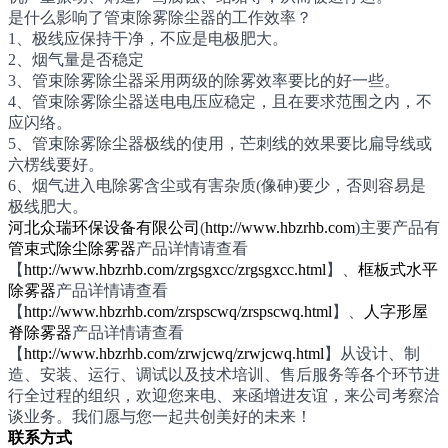
是什么影响了管束除雾除尘器的工作效率？
1、极线应保持干净，不应是电极肥大。
2、烟气量是否稳定
3、管束除雾除尘器采用两级的除雾效率要比的好一些。
4、管束除雾除尘器送电电压应稳定，且在要求范围之内，不
应闪络。
5、管束除雾除尘器极线的使用，芒刺线的效果要比扁导线或
六楞线要好。
6、烟气进入电除雾含尘或有害杂质(像砷)要少，否则容易是
极线肥大。
河北众瑞环保设备有限公司
(
http://www.hbzrhb.com
)主要产品有
管束式除尘除雾器
产品详情请查看
【
http://www.hbzrhb.com/zrgsgxcc/zrgsgxcc.html
】、
框板式水平
除雾器
产品详情请查看
【
http://www.hbzrhb.com/zrspscwq/zrspscwq.html
】、
人字形屋
脊除雾器
产品详情请查看
【
http://www.hbzrhb.com/zrwjcwq/zrwjcwq.html
】从设计、制
造、安装、运行、调试以及技术培训、售后服务等各个环节进
行全过程的组织，欢迎您来电、来函增进友谊，来公司考察洽
谈业务。我们愿与您一起共创美好的未来！
联系方式