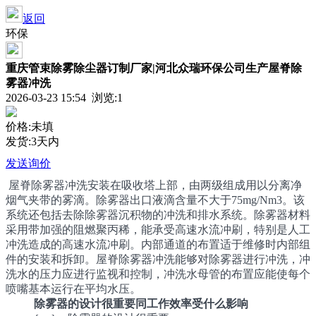
返回
环保
重庆管束除雾除尘器订制厂家|河北众瑞环保公司生产屋脊除
雾器冲洗
2026-03-23 15:54 浏览:
1
价格:未填
发货:3天内
发送询价
屋脊除雾器冲洗安装在吸收塔上部，由两级组成用以分离净
烟气夹带的雾滴。除雾器出口液滴含量不大于75mg/Nm3。该
系统还包括去除除雾器沉积物的冲洗和排水系统。除雾器材料
采用带加强的阻燃聚丙稀，能承受高速水流冲刷，特别是人工
冲洗造成的高速水流冲刷。内部通道的布置适于维修时内部组
件的安装和拆卸。屋脊除雾器冲洗能够对除雾器进行冲洗，冲
洗水的压力应进行监视和控制，冲洗水母管的布置应能使每个
喷嘴基本运行在平均水压。
除雾器的设计很重要同工作效率受什么影响