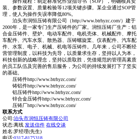
操作规程：制定标准化作业指导书（SOP），明确模具安
装、参数设置、质量检验等12项关键步骤。某企业通过SOP管
理，使人为操作失误率降低80%。
泊头市润恒压铸有限公司
（
http://www.btrhyzc.com/
）建于
2000年，是一家专门生产压铸件的厂家。润恒
压铸厂
生产：铝
合金压铸件、壁炉、电动车配件、
电机壳体
、
机械配件
、
摩托
车配件
、汽车水泵、散热器、压铸螺旋桨、仪表配件、汽车配
件、水泵、电子、机械、机电等压铸件。几年来，公司不断经
营管理制度，以科技为先导，以质量求生存，坚持以人为本，
科技创新的战略理念，坚持以质取胜，凭借规范的管理高素质
的员工队伍及完善的售后服务，为公司的持续发展打下了坚实
的基础。
压铸件
http://www.btrhyzc.com/
铸铝件
http://www.btrhyzc.com/
铝压铸件
http://www.btrhyzc.com/
锌合金压铸件
http://www.btrhyzc.com/
压铸厂
http://www.btrhyzc.com/
联系方式
公司:
泊头市润恒压铸有限公司
状态:
离线
发送信件
在线交谈
姓名:罗经理(先生)
电话:
0317-8175318