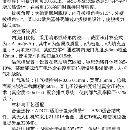
倍壁厚）可提升刚度30%以上。某5G基战滤波器通过"井"字型
增加筋设计，在减重15%的同时保持同等强度。
拔模角度：为确定顺利脱模，内孔拔模角需≥1.5°，外壁
拔模角≥1°。某LED散热器外壳通过2°拔模角设计，使脱模力
降低40%。
浇注系统设计
内浇口优化：采用扇形或环形内浇口，截面积计算公式
为：A=m/(ρvΔt)，其中m为金属液质量，ρ为密度，v为填充速
度，Δt为填充时间。某航空零件通过将内浇口宽度从8mm增至
12mm，使填充时间缩短至0.015秒。
溢流槽配置：设置在然后填充区域，容积为铸件体积的5-
10%。某新能源汽车电池盒在厚壁部位增设环形溢流槽，去掉
气孔缺陷。
排气系统：排气槽控制在0.05-0.1mm，宽度3-5mm，总截
面积≥内浇口截面积的60%。某电子设备外壳通过真空压铸技
术（真空度≤50mbar）配合排气系统，使内部气孔率降至0.1%
以下。
材料与工艺适配
合金选择：ADC12适用于复杂薄壁件，A380适合结构
件。某无人机机臂采用ZL101A合金，通过T6热处理使抗拉强
度提升至320MPa。
热处理规范：固溶处理温度535±5℃，保温时间按壁厚