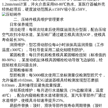
1.2min/mm计算，淬火介质采用60-80℃热水。某医疗器械外壳
经热处理后，硬度波动范围从±15HV缩小至±5HV。
二、
压铸件
模具维护管理要求
日常保养规范
清洁处理：每班次结束后使用煤油清洗分型面，配合压缩
空气吹扫冷却水道。某压铸厂通过建立模具清洗SOP，使模具
寿命延长30%。
润滑维护：型芯滑动部位每4小时涂抹高温润滑脂（工作
温度≥300℃），导柱导套采用二硫化钼喷剂防护。
紧固检查：每日开机前检查模具紧固螺栓扭矩（标准值的
80-90%），某发动机缸体模具因螺栓松动导致飞边缺陷，经
扭矩校准后问题去掉。
定期检修标准
型腔检测：每5000模次使用三坐标测量仪检测型腔尺寸，
允许偏差±0.02mm。某5G滤波器模具经检测发现型芯磨损
0.03mm，及时修理后避免批量报废。
冷却系统维护：每月进行水道酸洗（5%盐酸溶液，温度
40℃），配合内窥镜检查水道堵塞情况。某汽车零部件厂通过
水道维护，使模具冷却速率提升25%。
易损件替换：顶针、滑块等部件按寿命周期替换（顶针