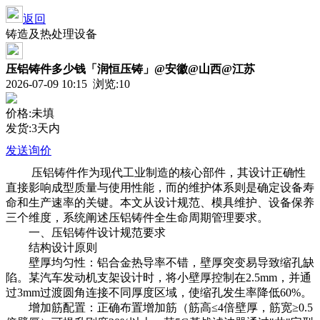
返回
铸造及热处理设备
压铝铸件多少钱「润恒压铸」@安徽@山西@江苏
2026-07-09 10:15 浏览:
10
价格:未填
发货:3天内
发送询价
压铝铸件
作为现代工业制造的核心部件，其设计正确性
直接影响成型质量与使用性能，而的维护体系则是确定设备寿
命和生产速率的关键。本文从设计规范、模具维护、设备保养
三个维度，系统阐述压铝铸件全生命周期管理要求。
一、压铝铸件设计规范要求
结构设计原则
壁厚均匀性：铝合金热导率不错，壁厚突变易导致缩孔缺
陷。某汽车发动机支架设计时，将小壁厚控制在2.5mm，并通
过3mm过渡圆角连接不同厚度区域，使缩孔发生率降低60%。
增加筋配置：正确布置增加筋（筋高≤4倍壁厚，筋宽≥0.5