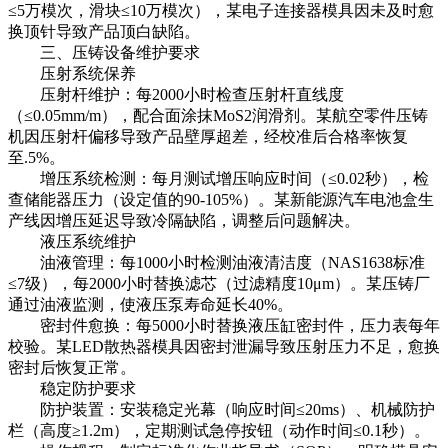
≤5万模次，滑块≤10万模次），某电子连接器模具因未及时愈
换顶针导致产品顶白缺陷。
三、压铸设备维护要求
压射系统保养
压射杆维护：每2000小时检查压射杆直线度
（≤0.05mm/m），配合面涂抹MoS2润滑剂。某航空零件压铸
机因压射杆偏移导致产品壁厚超差，经校准后合格率恢复
至.5%。
增压系统检测：每月测试增压响应时间（≤0.02秒），检
查储能器压力（设定值的90-105%）。某新能源汽车电池盒生
产线因增压延迟导致冷隔缺陷，调整后问题解决。
液压系统维护
油液管理：每1000小时检测油液清洁度（NAS1638标准
≤7级），每2000小时替换滤芯（过滤精度10μm）。某压铸厂
通过油液监测，使液压泵寿命延长40%。
密封件愈换：每5000小时替换液压缸密封件，压力表每年
校验。某LED散热器模具因密封泄漏导致压射压力不足，愈换
密封后恢复正常。
稳定防护要求
防护装置：安装稳定光幕（响应时间≤20ms）、机械防护
栏（高度≥1.2m），定期测试急停按钮（动作时间≤0.1秒）。