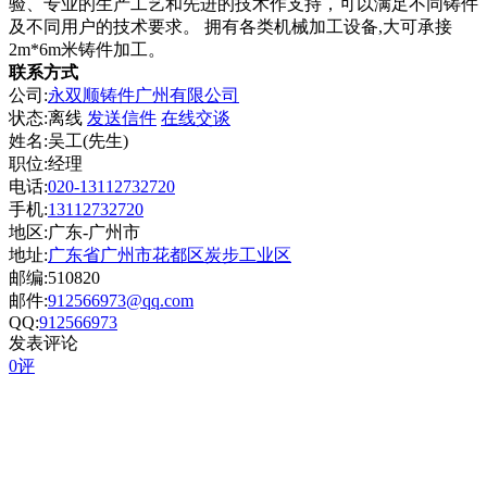
验、专业的生产工艺和先进的技术作支持，可以满足不同铸件
及不同用户的技术要求。 拥有各类机械加工设备,大可承接
2m*6m米铸件加工。
联系方式
公司:
永双顺铸件广州有限公司
状态:
离线
发送信件
在线交谈
姓名:吴工(先生)
职位:经理
电话:
020-13112732720
手机:
13112732720
地区:广东-广州市
地址:
广东省广州市花都区炭步工业区
邮编:510820
邮件:
912566973@qq.com
QQ:
912566973
发表评论
0评