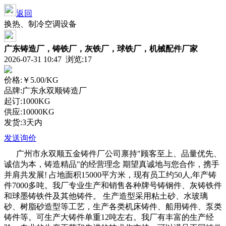
返回
换热、制冷空调设备
广东铸造厂，铸铁厂，灰铁厂，球铁厂，机械配件厂家
2026-07-31 10:47 浏览:
17
价格:
￥5.00
/KG
品牌:广东永双顺铸造厂
起订:1000KG
供应:10000KG
发货:3天内
发送询价
广州市永双顺五金铸件厂公司禀持"顾客至上、品量优先、
诚信为本，铸造精品"的经营理念 期望真诚地与您合作，携手
并肩共发展! 占地面积15000平方米，现有员工约50人,年产铸
件7000多吨。我厂专业生产和销售各种牌号铸钢件、灰铸铁件
和球墨铸铁件及其他铸件。 生产造型采用粘土砂、水玻璃
砂、树脂砂造型等工艺，生产各类机床铸件、船用铸件、泵类
铸件等。可生产大铸件单重12吨左右。我厂有丰富的生产经