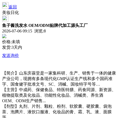
返回
美妆日化
鱼子酱洗发水 OEM/ODM贴牌代加工源头工厂
2026-07-06 09:15 浏览:
8
价格:未填
发货:3天内
发送询价
【简介】山东庆葆堂是一家集科研、生产、销售于一体的健康
产业公司，现拥有多条现代化GMP认证生产线和多个国药准
字、国食健字批准文号、SC、消械、国妆特字号等…
【主营】中成药、保健食品、特医特膳、药食同源、新资源、
植物提取类及化妆品、功能性化妆品、消械类、养生酒
OEM、ODM生产销售...
【剂型】丸剂、片剂、颗粒、粉剂、软胶囊、硬胶囊、袋泡
茶、泡腾片、液饮口服液、化妆品的膏、霜、乳、液、面膜
等。