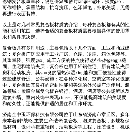
彩钢复合板重量轻，隔热保温和密封xingneng好，强度gao，
可作维护、承重结构，抗弯抗压。色泽鲜艳，外形美观，无需
再进行表面装饰。
以上是对几种常见复合板材质的介绍，每种复合板都有其的性
能和适用范围，选择合适的复合板材质需要根据具体的使用需
求和条件来决定。
复合板具有多种用途‌，主要包括以下几个方面：‌工业和商业建
筑‌：复合板广泛应用于工业厂房、仓库、冷库、箱体包装等。
其重量轻、强度gao、施工方便的特点使得这些结构gengjia稳
固。‌住宅和建筑夹层‌：复合板也用于轻钢住宅、原有建筑夹层
房和活动板房。其you良的隔热保温xing能和施工便捷性使得
这些建筑舒适‌。‌公共设施‌：在各种净化房、空调室等净化设施
中，复合板因其良好的密封性能和美观的外形被广泛使用‌。‌装
饰领域‌：覆膜金属复合板在银行、酒店、酒店等公共场所以及
建筑外墙、室内装饰中表现chuse，不仅能提高建筑的美观度
和耐久性，还能提供舒适的居住和工作环境‌。
济南金中玉环保科技有限公司位于山东省济南市章丘区。多年
来本着创*战略,主要生产;岩棉复合板，泡沫复合板，多规格保
温材料，设计承接重轻钢，活动板房等工程，涂装设备，机械