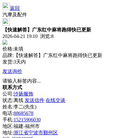
返回
汽摩及配件
【快速解答】广东红中麻将跑得快已更新
2026-04-21 19:10 浏览:
8
价格:未填
品牌:【快速解答】广东红中麻将跑得快已更新
发货:3天内
发送询价
请输入标签内容...
联系方式
公司:
沙扬服饰
状态:
离线
发送信件
在线交谈
姓名:李二(先生)
电话:
88685678
手机:
15215906030
地区:福建-福州市
地址:
浙江省宁波市鄞州区