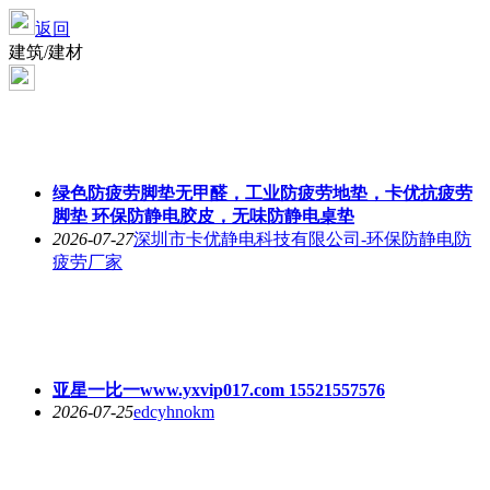
返回
建筑/建材
绿色防疲劳脚垫无甲醛，工业防疲劳地垫，卡优抗疲劳
脚垫 环保防静电胶皮，无味防静电桌垫
2026-07-27
深圳市卡优静电科技有限公司-环保防静电防
疲劳厂家
亚星一比一www.yxvip017.com 15521557576
2026-07-25
edcyhnokm