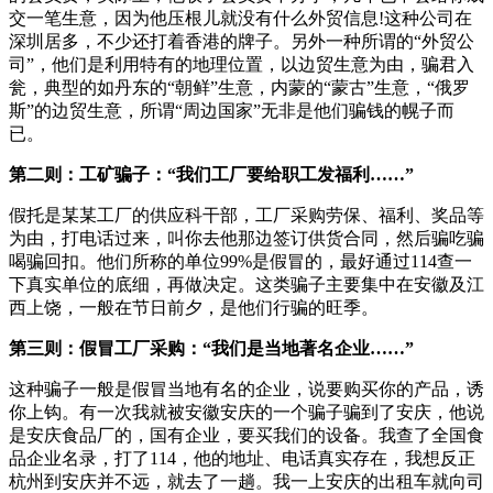
交一笔生意，因为他压根儿就没有什么外贸信息!这种公司在
深圳居多，不少还打着香港的牌子。另外一种所谓的“外贸公
司”，他们是利用特有的地理位置，以边贸生意为由，骗君入
瓮，典型的如丹东的“朝鲜”生意，内蒙的“蒙古”生意，“俄罗
斯”的边贸生意，所谓“周边国家”无非是他们骗钱的幌子而
已。
第二则：工矿骗子：“我们工厂要给职工发福利……”
假托是某某工厂的供应科干部，工厂采购劳保、福利、奖品等
为由，打电话过来，叫你去他那边签订供货合同，然后骗吃骗
喝骗回扣。他们所称的单位99%是假冒的，最好通过114查一
下真实单位的底细，再做决定。这类骗子主要集中在安徽及江
西上饶，一般在节日前夕，是他们行骗的旺季。
第三则：假冒工厂采购：“我们是当地著名企业……”
这种骗子一般是假冒当地有名的企业，说要购买你的产品，诱
你上钩。有一次我就被安徽安庆的一个骗子骗到了安庆，他说
是安庆食品厂的，国有企业，要买我们的设备。我查了全国食
品企业名录，打了114，他的地址、电话真实存在，我想反正
杭州到安庆并不远，就去了一趟。我一上安庆的出租车就向司