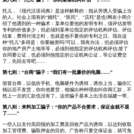
托儿，《现代汉语词典》是这样解释的：指从旁诱人受骗上当
的人。社会上现有的“婚托”、“医托”、“店托”是也!网友小周介
绍了他遇到的一种骗术：某单位要他的发明专利，须评估发明
专利的价值多少，但必须到某单位指定的评估机构评估。评估
结束，费用付清之时，也就是他不要你的专利之日。现在这
种“托儿”多得是：你要融资吗?可以，我有办法，但必须评估
你的地产房产土地等等，必须到他指定的评估机构评估;签了
合同要公证，也必须到他指定的公证机构公证，等公证费交
了，先回去等吧……
第七则：“台商”骗子：“我们有一批廉价的电脑……”
假冒台商，以低价手机、电脑硬件为诱饵，诱你上当，骗你汇
钱以后不发货，你向他要货，他编出种种理由叫你再汇款，不
然上一次的汇款也没有了。这些骗子基本上出没在福建一带。
第八则：来料加工骗子：“你的产品不合要求，保证金就不退
了……”
一些人以支付高回报的加工费及回收产品为诱饵，以达到收取
加工管理费、骗取押金的目的。广告称只要交保证金，就可免