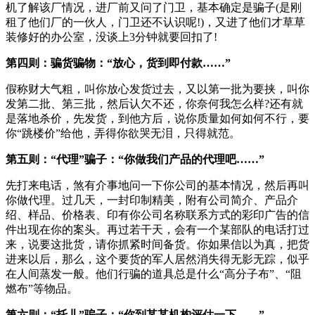
机了解该厂情况，进厂前又问了门卫，基本确定是骗子(是刚
租了他们厂的一伙人，门卫还不认识呢!)，又进了他们才草草
装修好的办公室，没谈上3分钟就要回扣了!
第四则：骗货骗物：“放心，货到即付款……”
假称财大气粗，叫你放心发货过去，又以第一批为要挟，叫你
发第二批、第三批，然后认欠不还，你奈何我怎么样?还有就
是落地杀价，先发货，到他方后，说你质量如何如何不行，要
你“跳楼价”给他，弄得你欲哭无泪，只得就范。
第五则：“代理”骗子：“你做我们产品的代理吧……”
先打来电话，煞有介事地问一下你公司的基本情况，然后再叫
你做代理。过几天，一封印制精美，附有公司简介、产品介
绍、样品、价格表、印有你公司名称联系方式的彩印广告的信
件出现在你的案头。再过若干天，会有一个某部队的电话打过
来，说要这批货，请你抓紧时间备货。你如果信以为真，把货
进来以后，那么，这个要货的军人居然消失得无影无踪，似乎
在人间蒸发一般。他们行骗的道具总是什么“高分子布”、“阻
燃布”等物品。
第六则：“托儿”骗子：“你到某某机构评估一下……”