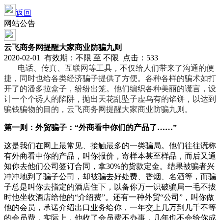
返回
网站公告
云飞商务网提醒大家商业防骗九则
2020-02-01 有效期：不限 至 不限 点击：533
电话、传真、互联网等工具，不仅给人们带来了沟通的便
捷，同时也给各类经济骗子提供了方便。各种各样的骗术如打
开了的潘多拉盒子，纷纷出笼。他们编织各种美丽的谎言，设
计一个个诱人的陷阱，抛出天花乱坠子虚乌有的馅饼，以达到
骗钱骗物的目的，云飞商务网
提醒大家商业防骗九则。
第一则：外贸骗子：“外商看中你们的产品了……”
这是我们在网上最常见、接触最多的一类骗局。他们往往谎称
有外商看中你的产品，叫你报价，寄样本甚至样品，而后又通
知你去他们公司签订合同，拿30%的货款定金。结果被骗者兴
冲冲地到了骗子公司，却被骗去好处费、香烟、名酒等，而骗
子总是叫你去指定的酒店住下，以备你万一识破骗局一毛不拔
时他坐收酒店给他的“介绍费”。还有一种外贸“公司”，叫你做
他的会员，承诺介绍出口业务给你，一年交上几万到几千不等
的会员费，实际上，他收了会员费不办事，几年也不会给你成